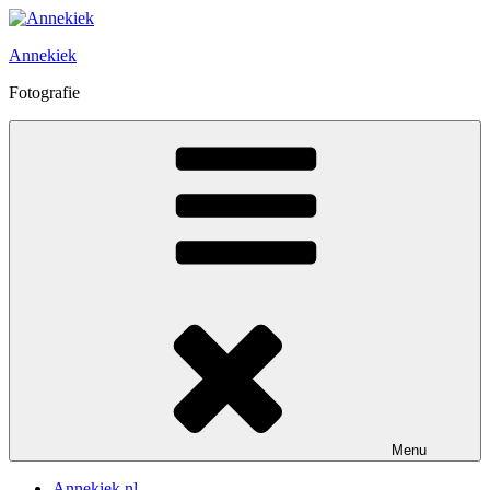
Ga
naar
Annekiek
de
inhoud
Fotografie
Menu
Annekiek.nl